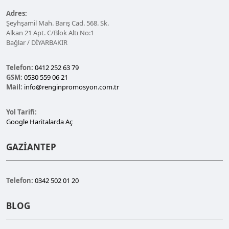
Adres:
Şeyhşamil Mah. Barış Cad. 568. Sk.
Alkan 21 Apt. C/Blok Altı No:1
Bağlar / DİYARBAKIR
Telefon:
0412 252 63 79
GSM:
0530 559 06 21
Mail:
info@renginpromosyon.com.tr
Yol Tarifi:
Google Haritalarda Aç
GAZİANTEP
Telefon:
0342 502 01 20
BLOG