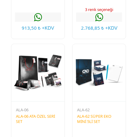
3 renk seçeneği
913,50
2.768,85
₺ +KDV
₺ +KDV
ALA-06
ALA-62
ALA-06 ATA ÖZEL SERİ
ALA-62 SÜPER EKO
SET
MİNİ 5Lİ SET