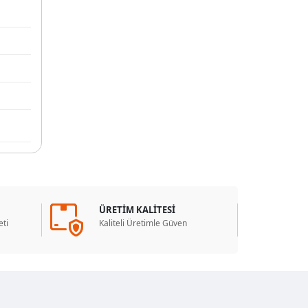
ÜRETİM KALİTESİ
ti
Kaliteli Üretimle Güven