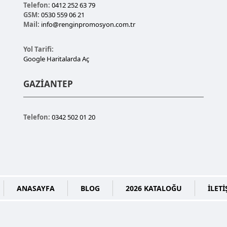
Telefon:
0412 252 63 79
GSM:
0530 559 06 21
Mail:
info@renginpromosyon.com.tr
Yol Tarifi:
Google Haritalarda Aç
GAZİANTEP
Telefon:
0342 502 01 20
ANASAYFA
BLOG
2026 KATALOĞU
İLETİ