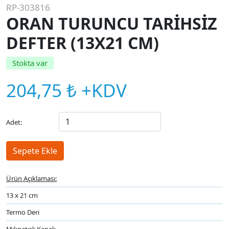
RP-303816
ORAN TURUNCU TARİHSİZ
DEFTER (13X21 CM)
Stokta var
204,75 ₺ +KDV
Adet:
Ürün Açıklaması:
13 x 21 cm
Termo Deri