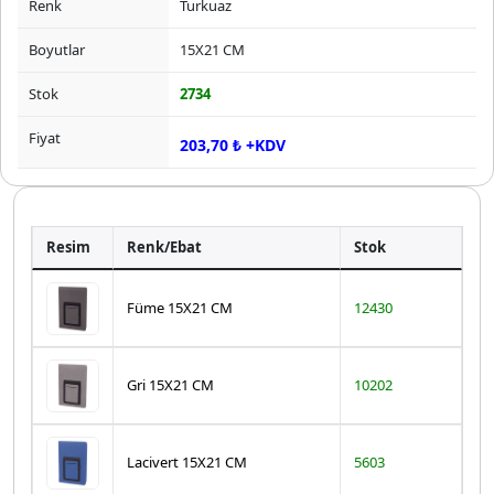
Renk
Turkuaz
Boyutlar
15X21 CM
Stok
2734
Fiyat
203,70 ₺ +KDV
Resim
Renk/Ebat
Stok
Füme 15X21 CM
12430
Gri 15X21 CM
10202
Lacivert 15X21 CM
5603