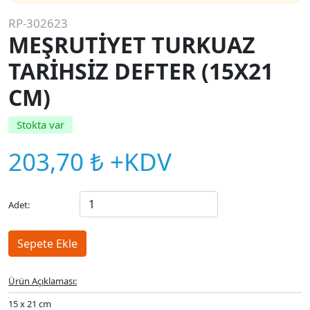
RP-302623
MEŞRUTİYET TURKUAZ
TARİHSİZ DEFTER (15X21
CM)
Stokta var
203,70 ₺ +KDV
Adet:
Ürün Açıklaması:
15 x 21 cm