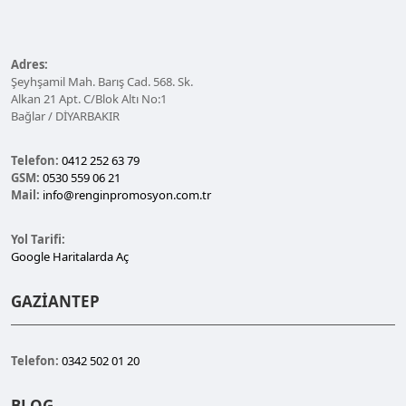
Adres:
Şeyhşamil Mah. Barış Cad. 568. Sk.
Alkan 21 Apt. C/Blok Altı No:1
Bağlar / DİYARBAKIR
Telefon:
0412 252 63 79
GSM:
0530 559 06 21
Mail:
info@renginpromosyon.com.tr
Yol Tarifi:
Google Haritalarda Aç
GAZİANTEP
Telefon:
0342 502 01 20
BLOG